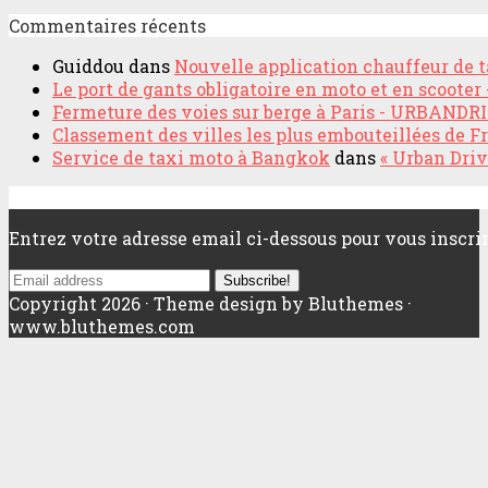
Commentaires récents
Guiddou
dans
Nouvelle application chauffeur d
Le port de gants obligatoire en moto et en scoot
Fermeture des voies sur berge à Paris - URBANDR
Classement des villes les plus embouteillées de F
Service de taxi moto à Bangkok
dans
« Urban Driv
INSCRIVEZ VOUS A NOTRE NEWSLETTER!
Entrez votre adresse email ci-dessous pour vous inscrir
Subscribe!
Copyright 2026 · Theme design by Bluthemes ·
www.bluthemes.com