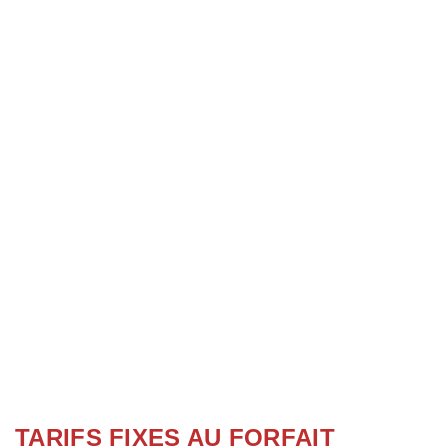
La solution la plus
rapide pour se rendre
d'un point A à un point
B.
TARIFS FIXES AU FORFAIT