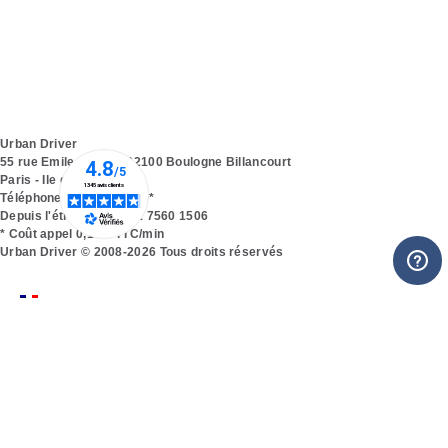
Urban Driver
55 rue Emile Landrin
92100
Boulogne Billancourt
Paris - Ile de France
Téléphone:
0825 625 100*
Depuis l'étranger:
+33 1 7560 1506
* Coût appel 0,15 € TTC/min
Urban Driver © 2008-2026 Tous droits réservés
Français
English
Urban Driver
Qui sommes nous ?
Nos formules d’abonnement
Espace Chauffeur