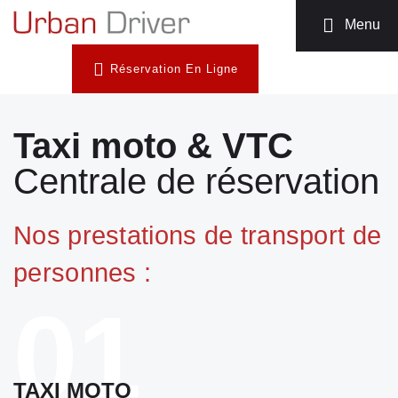
MOTO TAXI
Menu
TÉLÉCHARGEZ
Réservation En Ligne
L’APP
INSCRIPTION
CHAUFFEUR
Taxi moto & VTC
NOUS
Centrale de réservation
CONTACTER
Nos prestations de transport de
personnes :
01
TAXI MOTO