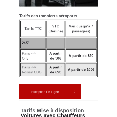
Tarifs des transferts aéroports
VTC
Van (jusqu’à 7
Tarifs TTC
(Berline)
passagers)
24/7
Paris <->
A partir
A partir de 85€
Orly
de 50€
Paris <->
A partir
A partir de 100€
Roissy CDG
de 65€
Inscription En Ligne
Tarifs Mise à disposition
Voitures avec Chauffeurs