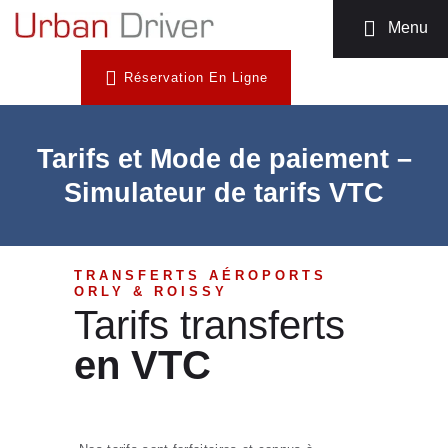
MOTO TAXI
Menu
TÉLÉCHARGEZ
Réservation En Ligne
L’APP
INSCRIPTION
CHAUFFEUR
Tarifs et Mode de paiement –
NOUS
Simulateur de tarifs VTC
CONTACTER
TRANSFERTS AÉROPORTS
ORLY & ROISSY
Tarifs transferts
en VTC