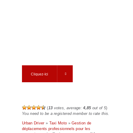
Prêt à enfourcher une moto taxi Urban
Driver ?
Ouvrez votre compte en 5 minutes, commandez votre
taxi moto en quelques clics
Cliquez-Ici
(
13
votes, average:
4,85
out of 5
)
You need to be a registered member to rate this.
Urban Driver
»
Taxi Moto
»
Gestion de
déplacements professionnels pour les