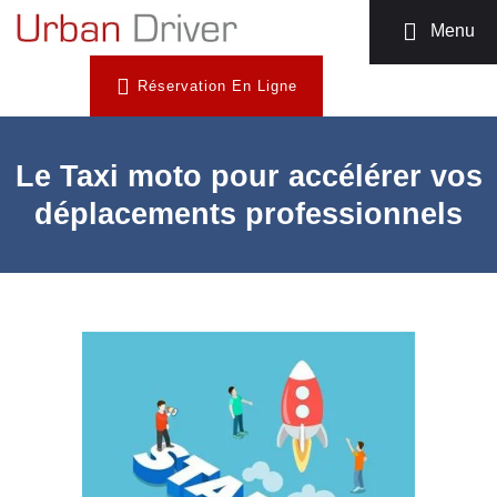
MOTO TAXI
Menu
TÉLÉCHARGEZ
Réservation En Ligne
L’APP
INSCRIPTION
CHAUFFEUR
Le Taxi moto pour accélérer vos
NOUS
déplacements professionnels
CONTACTER