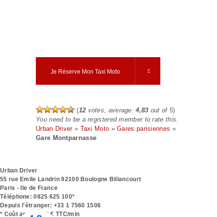
montez en selle :
traversez Paris en
20 minutes, même
en heure de pointe
!!
Je Réserve Mon Taxi Moto
(
12
votes, average:
4,83
out of 5
)
You need to be a registered member to rate this.
Urban Driver
»
Taxi Moto
»
Gares parisiennes
»
Gare Montparnasse
Urban Driver
55 rue Emile Landrin
92100
Boulogne Billancourt
Paris - Ile de France
Téléphone:
0825 625 100*
Depuis l'étranger:
+33 1 7560 1506
* Coût appel 0,15 € TTC/min