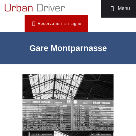
MOTO TAXI
Menu
TÉLÉCHARGEZ
Réservation En Ligne
L’APP
INSCRIPTION
CHAUFFEUR
Gare Montparnasse
NOUS
CONTACTER