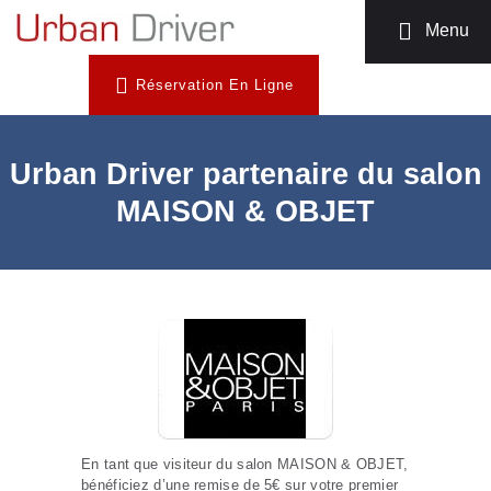
MOTO TAXI
Menu
TÉLÉCHARGEZ
Réservation En Ligne
L’APP
INSCRIPTION
CHAUFFEUR
Urban Driver partenaire du salon
NOUS
MAISON & OBJET
CONTACTER
En tant que visiteur du salon MAISON & OBJET,
bénéficiez d’une remise de 5€ sur votre premier