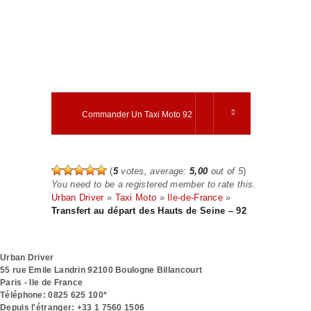
rapide pour vos
déplacements
business entre les
Hauts-de-Seine et
les aéroports.
Commander Un Taxi Moto 92
(
5
votes, average:
5,00
out of 5
)
You need to be a registered member to rate this.
Urban Driver
»
Taxi Moto
»
Ile-de-France
»
Transfert au départ des Hauts de Seine – 92
Urban Driver
55 rue Emile Landrin
92100
Boulogne Billancourt
Paris - Ile de France
Téléphone:
0825 625 100*
Depuis l'étranger:
+33 1 7560 1506