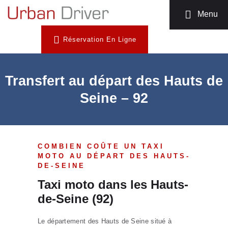
MOTO TAXI
Menu
TÉLÉCHARGEZ
Réservation En Ligne
L’APP
INSCRIPTION
CHAUFFEUR
Transfert au départ des Hauts de
NOUS
Seine – 92
CONTACTER
COMBIEN COÛTE UN TAXI
MOTO AU DÉPART DES HAUTS-
DE-SEINE
Taxi moto dans les Hauts-
de-Seine (92)
Le département des Hauts de Seine situé à