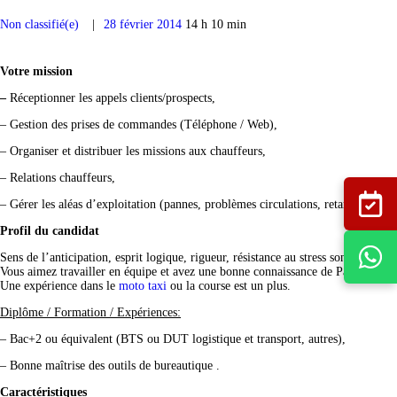
Non classifié(e)
28 février 2014
14 h 10 min
Votre mission
–
Réceptionner les appels clients/prospects,
– Gestion des prises de commandes (Téléphone / Web),
– Organiser et distribuer les missions aux chauffeurs,
– Relations chauffeurs,
– Gérer les aléas d’exploitation (pannes, problèmes circulations, retard vol/tra
Profil du candidat
Sens de l’anticipation, esprit logique, rigueur, résistance au stress sont autant d
Vous aimez travailler en équipe et avez une bonne connaissance de Paris et des t
Une expérience dans le
moto taxi
ou la course est un plus.
Diplôme / Formation / Expériences:
– Bac+2 ou équivalent (
BTS
ou
DUT
logistique et transport, autres),
– Bonne maîtrise des outils de bureautique .
Caractéristiques