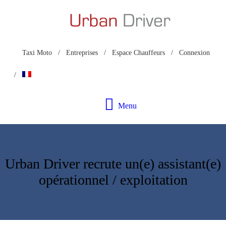
MOTO TAXI
TÉLÉCHARGEZ L’APP
Taxi Moto
Entreprises
Espace Chauffeurs
Connexion
INSCRIPTION
CHAUFFEUR
Menu
NOUS CONTACTER
Urban Driver recrute un(e) assistant(e)
opérationnel / exploitation