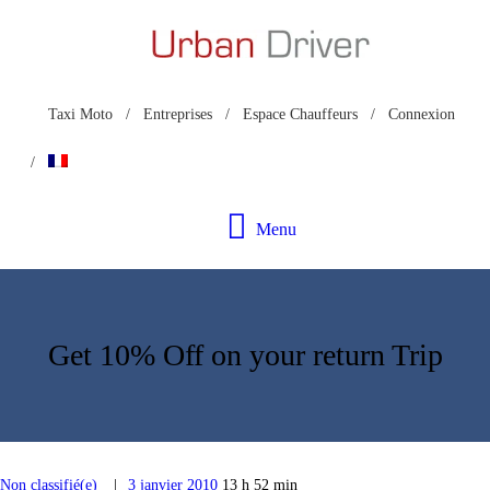
MOTO TAXI
TÉLÉCHARGEZ L’APP
Taxi Moto
Entreprises
Espace Chauffeurs
Connexion
INSCRIPTION
CHAUFFEUR
Menu
NOUS CONTACTER
Get 10% Off on your return Trip
Non classifié(e)
3 janvier 2010
13 h 52 min