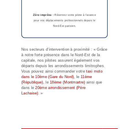
Zéro imprévu :
Réservez votre pilote à l'avance
pour vos déplacements professionnels depuis le
Nord-Est parisien.
Nos secteurs d’intervention à proximité : « Grâce
à notre forte présence dans le Nord-Est de la
capitale, nos pilotes assurent également vos
départs depuis les arrondissements limitrophes.
Vous pouvez ainsi commander votre
taxi moto
dans le 10ème (Gare du Nord)
, le
11ème
(République)
, le
18ème (Montmartre)
ainsi que
dans le
20ème arrondissement (Père
Lachaise)
. »
Arrivez à l'heure
malgré les
bouchons. Réserver
en 3 clics