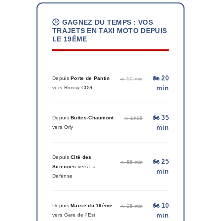
🕒 GAGNEZ DU TEMPS : VOS
TRAJETS EN TAXI MOTO DEPUIS
LE 19ÈME
🏍️ 20
Depuis
Porte de Pantin
🚗 50 min
min
vers Roissy CDG
🏍️ 35
Depuis
Buttes-Chaumont
🚗 1h05
min
vers Orly
Depuis
Cité des
🏍️ 25
🚗 55 min
Sciences
vers La
min
Défense
🏍️ 10
Depuis
Mairie du 19ème
🚗 25 min
min
vers Gare de l'Est