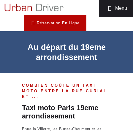
MOTO TAXI
Menu
TÉLÉCHARGEZ
Réservation En Ligne
L’APP
INSCRIPTION
CHAUFFEUR
Au départ du 19eme
NOUS
arrondissement
CONTACTER
COMBIEN COÛTE UN TAXI
MOTO ENTRE LA RUE CURIAL
ET ...
Taxi moto Paris 19eme
arrondissement
Entre la Villette, les Buttes-Chaumont et les