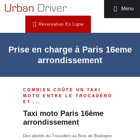
MOTO TAXI
Menu
TÉLÉCHARGEZ
Réservation En Ligne
L’APP
INSCRIPTION
CHAUFFEUR
Prise en charge à Paris 16eme
NOUS
arrondissement
CONTACTER
COMBIEN COÛTE UN TAXI
MOTO ENTRE LE TROCADÉRO
ET ...
Taxi moto Paris 16ème
arrondissement
Des abords du Trocadéro au Bois de Boulogne