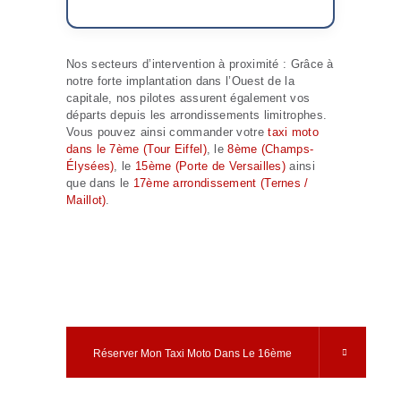
Nos secteurs d’intervention à proximité : Grâce à
notre forte implantation dans l’Ouest de la
capitale, nos pilotes assurent également vos
départs depuis les arrondissements limitrophes.
Vous pouvez ainsi commander votre
taxi moto
dans le 7ème (Tour Eiffel)
, le
8ème (Champs-
Élysées)
, le
15ème (Porte de Versailles)
ainsi
que dans le
17ème arrondissement (Ternes /
Maillot)
.
Optez pour
l'efficacité d'un taxi
moto pour vos
déplacements dans
l'Ouest parisien.
Réserver Mon Taxi Moto Dans Le 16ème