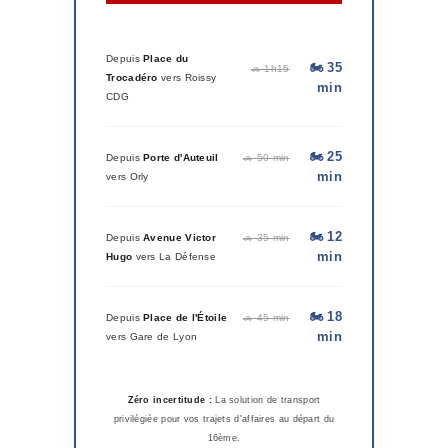
Depuis
Place du
🏍️ 35
🚗 1h15
Trocadéro
vers Roissy
min
CDG
🏍️ 25
Depuis
Porte d'Auteuil
🚗 50 min
min
vers Orly
🏍️ 12
Depuis
Avenue Victor
🚗 35 min
min
Hugo
vers La Défense
🏍️ 18
Depuis
Place de l'Étoile
🚗 45 min
min
vers Gare de Lyon
Zéro incertitude :
La solution de transport
privilégiée pour vos trajets d'affaires au départ du
16ème.